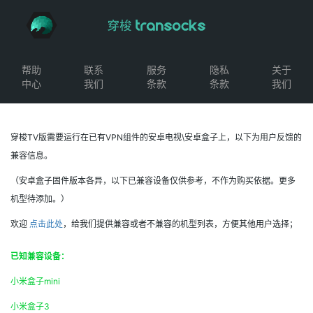
帮助
联系
服务
隐私
关于
中心
我们
条款
条款
我们
穿梭TV版需要运行在已有VPN组件的安卓电视\安卓盒子上，以下为用户反馈的
兼容信息。
（安卓盒子固件版本各异，以下已兼容设备仅供参考，不作为购买依据。更多
机型待添加。）
欢迎
点击此处
，给我们提供兼容或者不兼容的机型列表，方便其他用户选择；
已知兼容设备：
小米盒子mini
小米盒子3